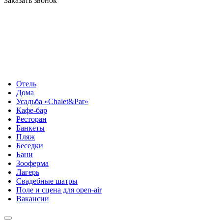
Заказать звонок
Отель
Дома
Усадьба «Chalet&Par»
Кафе-бар
Ресторан
Банкеты
Пляж
Беседки
Бани
Зооферма
Лагерь
Свадебные шатры
Поле и сцена для open-air
Вакансии