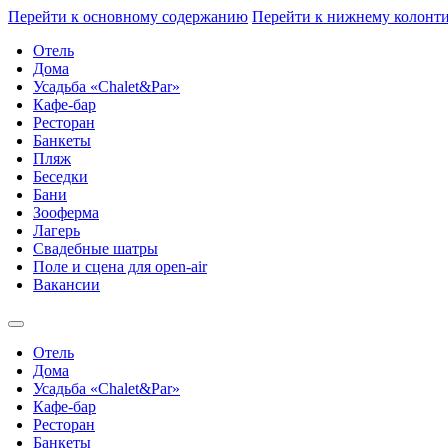
Перейти к основному содержанию
Перейти к нижнему колонт
Отель
Дома
Усадьба «Chalet&Par»
Кафе-бар
Ресторан
Банкеты
Пляж
Беседки
Бани
Зооферма
Лагерь
Свадебные шатры
Поле и сцена для open-air
Вакансии
Отель
Дома
Усадьба «Chalet&Par»
Кафе-бар
Ресторан
Банкеты