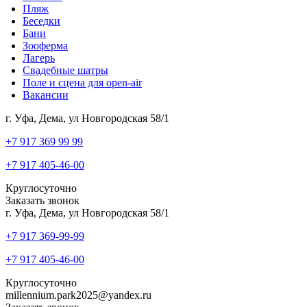
Пляж
Беседки
Бани
Зооферма
Лагерь
Свадебные шатры
Поле и сцена для open-air
Вакансии
г. Уфа, Дема, ул Новгородская 58/1
‎+7 917 369 99 99
+7 917 405-46-00
Круглосуточно
Заказать звонок
г. Уфа, Дема, ул Новгородская 58/1
‎+7 917 369-99-99
+7 917 405-46-00
Круглосуточно
millennium.park2025@yandex.ru