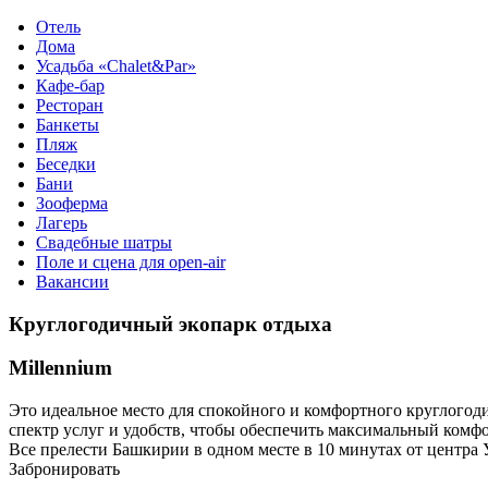
Отель
Дома
Усадьба «Chalet&Par»
Кафе-бар
Ресторан
Банкеты
Пляж
Беседки
Бани
Зооферма
Лагерь
Свадебные шатры
Поле и сцена для open-air
Вакансии
Круглогодичный экопарк отдыха
Millennium
Это идеальное место для спокойного и комфортного круглогод
спектр услуг и удобств, чтобы обеспечить максимальный комф
Все прелести Башкирии в одном месте в 10 минутах от центра
Забронировать