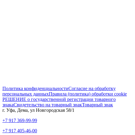
Политика конфиденциальности
Согласие на обработку
персональных данных
Правила (политика) обработки cookie
РЕШЕНИЕ о государственной регистрации товарного
знака
Свидетельство на товарный знак
Товарный знак
г. Уфа, Дема, ул Новгородская 58/1
‎+7 917 369-99-99
+7 917 405-46-00