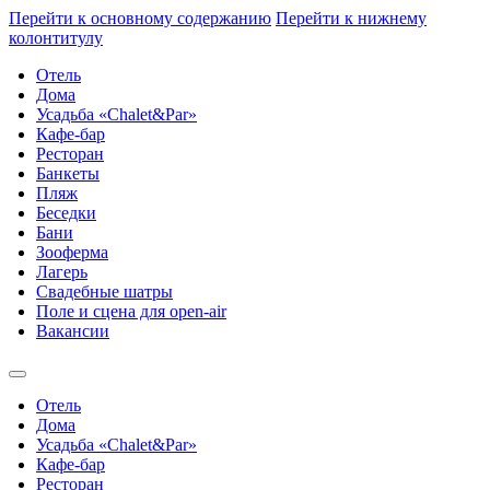
Перейти к основному содержанию
Перейти к нижнему
колонтитулу
Отель
Дома
Усадьба «Chalet&Par»
Кафе-бар
Ресторан
Банкеты
Пляж
Беседки
Бани
Зооферма
Лагерь
Свадебные шатры
Поле и сцена для open-air
Вакансии
Отель
Дома
Усадьба «Chalet&Par»
Кафе-бар
Ресторан